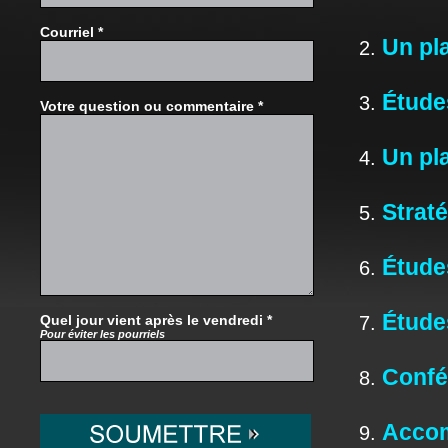
Courriel *
Un pl
Études
Votre question ou commentaire *
Un pl
Straté
Étude
Étude
Quel jour vient après le vendredi *
Pour éviter les pourriels
Confé
Accom