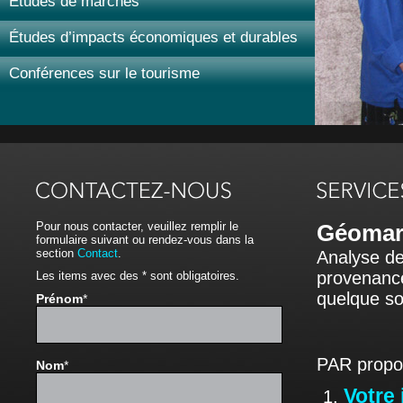
Études de marchés
Études d’impacts économiques et durables
Conférences sur le tourisme
Pour nous contacter, veuillez remplir le
Géomar
formulaire suivant ou rendez-vous dans la
section
Contact
.
Analyse de
provenance
Les items avec des * sont obligatoires.
quelque so
Prénom
*
PAR propo
Nom
*
Votre