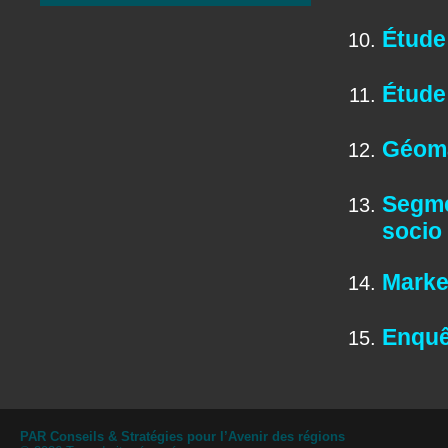
Étude
Étude
Géoma
Segme
socio
Marke
Enquê
PAR Conseils & Stratégies pour l’Avenir des régions